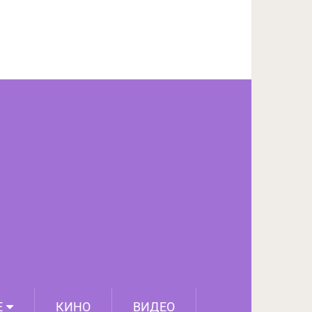
ПОДЕЛИТЬСЯ НА FACEBOOK
СЛЕДУЮЩИЙ ПОСТ
Е
КИНО
ВИДЕО