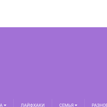
се важное по методу Цицерона
А
ЛАЙФХАКИ
СЕМЬЯ
РАЗНО