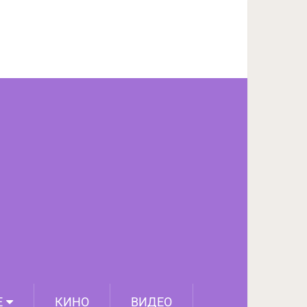
ПОДЕЛИТЬСЯ НА FACEBOOK
СЛЕДУЮЩИЙ ПОСТ
Е
КИНО
ВИДЕО