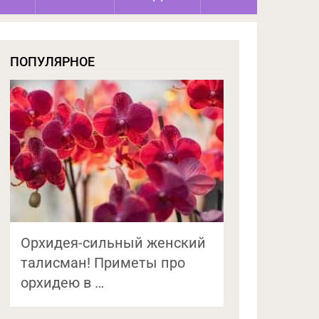
ПОПУЛЯРНОЕ
Орхидея-сильный женский
талисман! Приметы про
орхидею в …