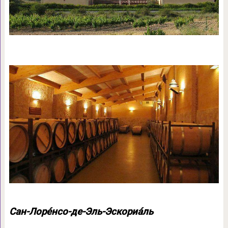
Сан-Лорéнсо-де-Эль-Эскориáль