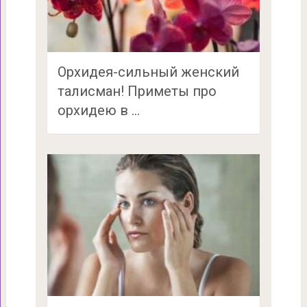
Орхидея-сильный женский
талисман! Приметы про
орхидею в …