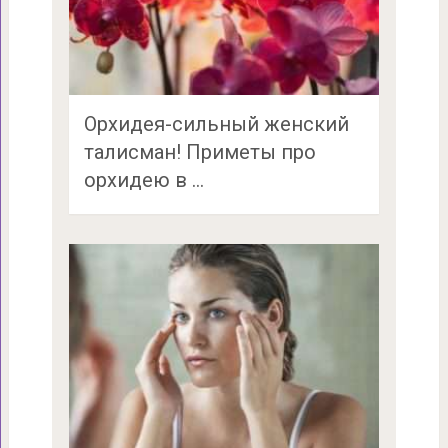
Орхидея-сильный женский
талисман! Приметы про
орхидею в …