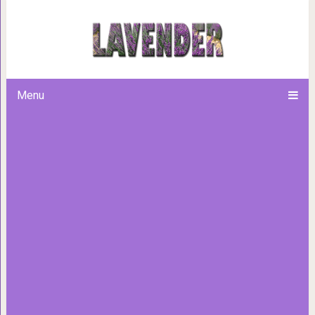
18 случаев, когда собаки ве
дурачки. Но от этого хоче
Menu