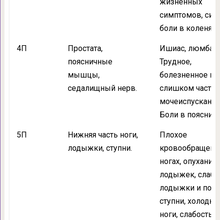
жизненных
симптомов, сил
боли в коленях.
4П
Простата,
Ишиас, люмбаго
поясничные
Трудное,
мышцы,
болезненное ил
седалищный нерв.
слишком частое
мочеиспускание
Боли в пояснице
5П
Нижняя часть ноги,
Плохое
лодыжки, ступни.
кровообращени
ногах, опухание
лодыжек, слаб
лодыжки и под
ступни, холодн
ноги, слабость и