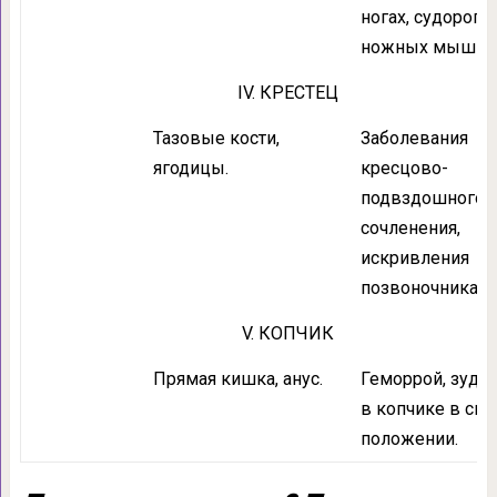
ногах, судороги
ножных мышц.
IV. КРЕСТЕЦ
Тазовые кости,
Заболевания
ягодицы.
кресцово-
подвздошного
сочленения,
искривления
позвоночника.
V. КОПЧИК
Прямая кишка, анус.
Геморрой, зуд, 
в копчике в си
положении.