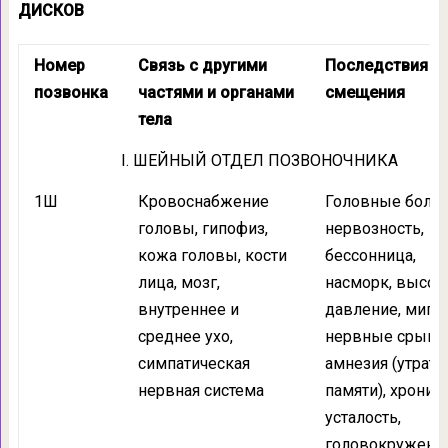
ДИСКОВ
Номер
Связь с другими
Последствия
позвонка
частями и органами
смещения
тела
I. ШЕЙНЫЙ ОТДЕЛ ПОЗВОНОЧНИКА
1Ш
Кровоснабжение
Головные боли,
головы, гипофиз,
нервозность,
кожа головы, кости
бессонница,
лица, мозг,
насморк, высок
внутреннее и
давление, мигре
среднее ухо,
нервные срывы
симпатическая
амнезия (утрата
нервная система
памяти), хронич
усталость,
головокружени