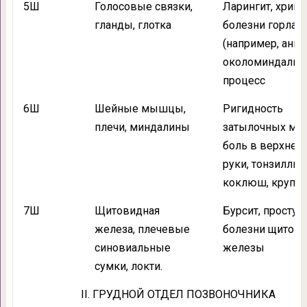
5Ш
Голосовые связки,
Ларингит, хрипо
гланды, глотка
болезни горла
(например, ангин
околоминдалик
процесс
6Ш
Шейные мышцы,
Ригидность
плечи, миндалины
затылочных мы
боль в верхней 
руки, тонзиллит,
коклюш, круп
7Ш
Щитовидная
Бурсит, простуда
железа, плечевые
болезни щитов
синовиальные
железы
сумки, локти.
II. ГРУДНОЙ ОТДЕЛ ПОЗВОНОЧНИКА