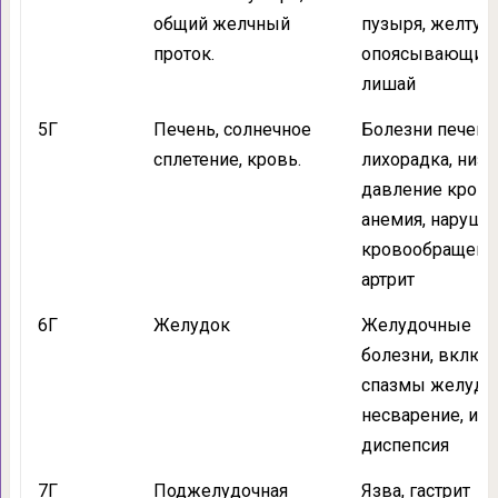
общий желчный
пузыря, желтуха
проток.
опоясывающий
лишай
5Г
Печень, солнечное
Болезни печени
сплетение, кровь.
лихорадка, низк
давление крови
анемия, наруше
кровообращения
артрит
6Г
Желудок
Желудочные
болезни, включ
спазмы желудка
несварение, изж
диспепсия
7Г
Поджелудочная
Язва, гастрит