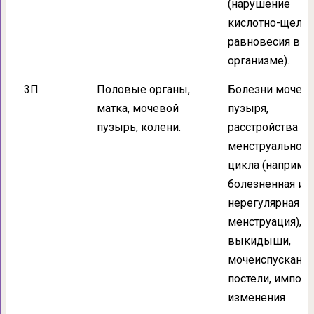
(нарушение
кислотно-щелоч
равновесия в
организме).
3П
Половые органы,
Болезни мочево
матка, мочевой
пузыря,
пузырь, колени.
расстройства
менструального
цикла (например
болезненная ил
нерегулярная
менструация),
выкидыши,
мочеиспускание
постели, импоте
изменения