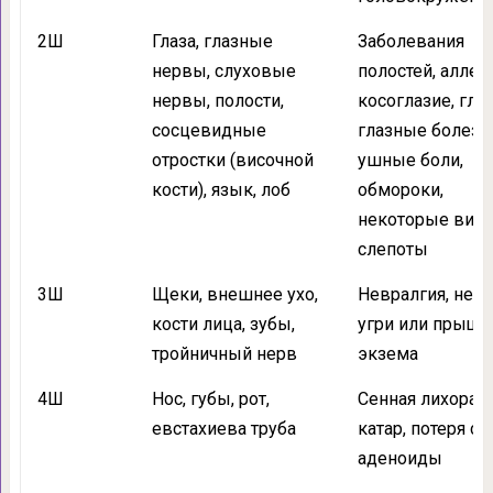
2Ш
Глаза, глазные
Заболевания
нервы, слуховые
полостей, аллерг
нервы, полости,
косоглазие, глух
сосцевидные
глазные болезн
отростки (височной
ушные боли,
кости), язык, лоб
обмороки,
некоторые вид
слепоты
3Ш
Щеки, внешнее ухо,
Невралгия, невр
кости лица, зубы,
угри или прыщи
тройничный нерв
экзема
4Ш
Нос, губы, рот,
Сенная лихорадк
евстахиева труба
катар, потеря сл
аденоиды