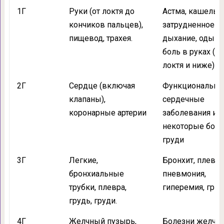
1Г
Руки (от локтя до
Астма, кашель,
кончиков пальцев),
затрудненное
пищевод, трахея.
дыхание, одышк
боль в руках (от
локтя и ниже)
2Г
Сердце (включая
Функциональн
клапаны),
сердечные
коронарные артерии
заболевания и
некоторые боле
груди
3Г
Легкие,
Бронхит, плеври
бронхиальные
пневмония,
трубки, плевра,
гиперемия, грип
грудь, груди.
4Г
Желчный пузырь,
Болезни желчно