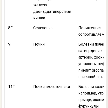
железа,
двенадцатиперстная
кишка.
8Г
Селезенка.
Пониженная
сопротивляемос
9Г
Почки
Болезни почек,
затвердение
артерий, хронич
усталость, нефри
пиелит (воспал
почечной лохан
11Г
Почки, мочеточники
Болезни кожи,
например, угри,
прыщи, экзема,
фурункулы.