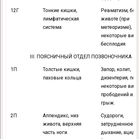
12Г
Тонкие кишки,
Ревматизм, бол
лимфатическая
животе (при
система
метеоризме),
некоторые вид
бесплодия.
III. ПОЯСНИЧНЫЙ ОТДЕЛ ПОЗВОНОЧНИКА
1П
Толстые кишки,
Запор, колит,
паховые кольца
дизентерия, пон
некоторые вид
прободений или
грыж.
2П
Аппендикс, низ
Судороги,
живота, верхняя
затрудненное
часть ноги.
дыхание, ацидо