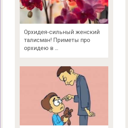
Орхидея-сильный женский
талисман! Приметы про
орхидею в …