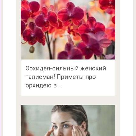
Орхидея-сильный женский
талисман! Приметы про
орхидею в …