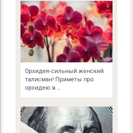
Орхидея-сильный женский
талисман! Приметы про
орхидею в …