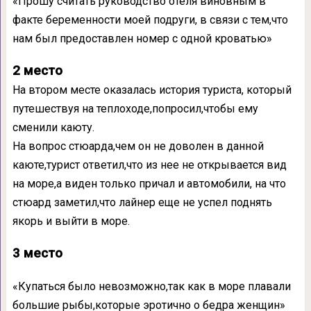
«Прошу считать руководство отеля виновным в
факте беременности моей подруги, в связи с тем,что
нам был предоставлен номер с одной кроватью»
2 место
На втором месте оказалась история туриста, который
путешествуя на теплоходе,попросил,чтобы ему
сменили каюту.
На вопрос стюарда,чем он не доволен в данной
каюте,турист ответил,что из нее не открывается вид
на море,а виден только причал и автомобили, на что
стюард заметил,что лайнер еще не успел поднять
якорь и выйти в море.
3 место
«Купаться было невозможно,так как в море плавали
большие рыбы,которые эротично о бедра женщин»