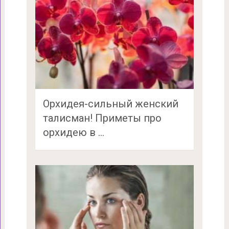
Орхидея-сильный женский
талисман! Приметы про
орхидею в …