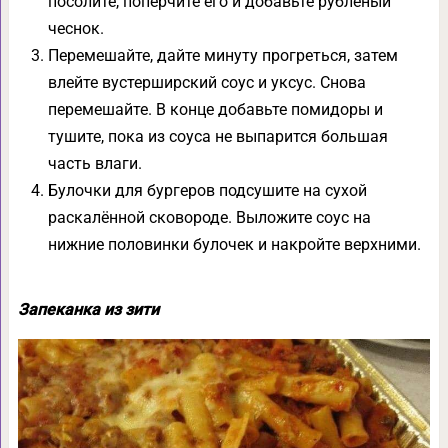
посолите, поперчите его и добавьте рубленый
чеснок.
Перемешайте, дайте минуту прогреться, затем
влейте вустерширский соус и уксус. Снова
перемешайте. В конце добавьте помидоры и
тушите, пока из соуса не выпарится большая
часть влаги.
Булочки для бургеров подсушите на сухой
раскалённой сковороде. Выложите соус на
нижние половинки булочек и накройте верхними.
Запеканка из зити