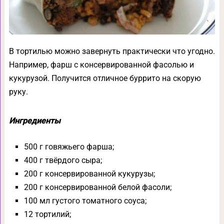
В тортилью можно завернуть практически что угодно.
Например, фарш с консервированной фасолью и
кукурузой. Получится отличное буррито на скорую
руку.
Ингредиенты
500 г говяжьего фарша;
400 г твёрдого сыра;
200 г консервированной кукурузы;
200 г консервированной белой фасоли;
100 мл густого томатного соуса;
12 тортилий;