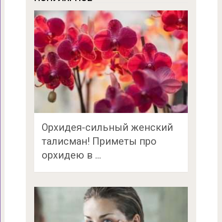
Орхидея-сильный женский
талисман! Приметы про
орхидею в …