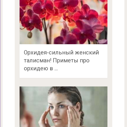
Орхидея-сильный женский
талисман! Приметы про
орхидею в …