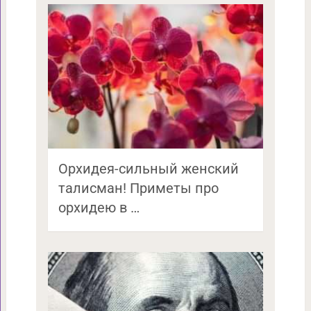
Орхидея-сильный женский
талисман! Приметы про
орхидею в …