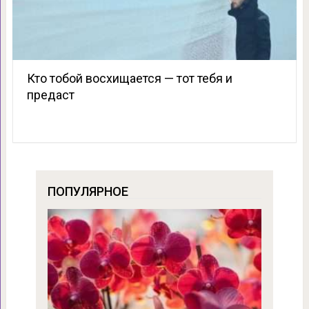
Кто тобой восхищается — тот тебя и
предаст
ПОПУЛЯРНОЕ