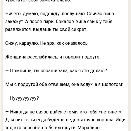
Ничего, думаю, подожду, послушаю. Сейчас вино
закажут. А после пары бокалов вина язык у тебя
развяжется, выдашь ты свой секрет.
Сижу, караулю. Не зря, как оказалось.
Женщина расслабилась, и говорит подруге:
— Помнишь, ты спрашивала, как я это делаю?
Мы с подругой обе отвечаем, она вслух, а я шопотом:
— Нуууууууууу?
— Никогда не связывайся с теми, кто тебя «не тянет».
Для них ты всегда будешь недостаточно хороша. Ищи
тех, кто способен тебя вытянуть. Морально,