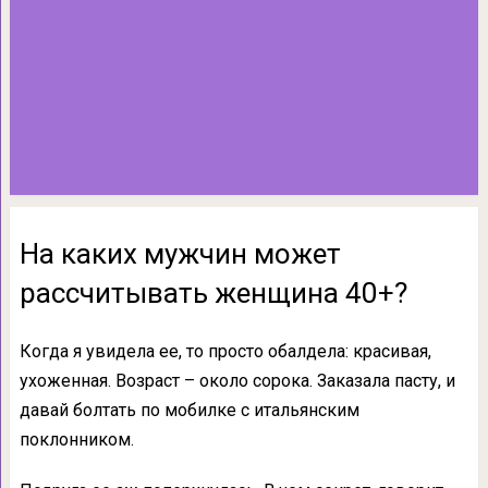
На каких мужчин может
рассчитывать женщина 40+?
Когда я увидела ее, то просто обалдела: красивая,
ухоженная. Возраст – около сорока. Заказала пасту, и
давай болтать по мобилке с итальянским
поклонником.