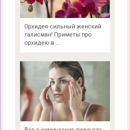
Орхидея-сильный женский
талисман! Приметы про
орхидею в …
Все о химических пилингах: