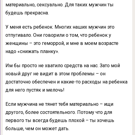
материально, сексуально. Для таких мужчин ты
будешь прекрасна.
У меня есть ребенок. Многих наших мужчин это
отпугивало. Они говорили о том, что ребенок у
женщины – это геморрой, и мне в моем возрасте
надо «снижать планку».
Им бы просто не хватило средств на нас. Зато мой
новый друг не видит в этом проблемы – он
достаточно обеспечен и какие-то расходы на ребенка
для него пустяк и мелочь!
Если мужчина не тянет тебя материально – ищи
другого, более состоятельного. Потому что для
первого ты всегда будешь плохой – ты хочешь
больше, чем он может дать.