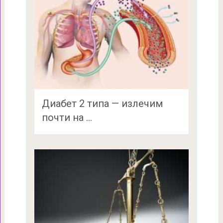
Диабет 2 типа — излечим
почти на …