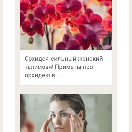
Орхидея-сильный женский
талисман! Приметы про
орхидею в …