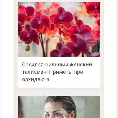
Орхидея-сильный женский
талисман! Приметы про
орхидею в …