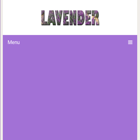
Межрасовая пара покорила
детьми редк
Menu