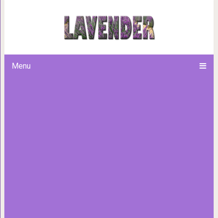
Кошка каждый день приноси
необычной причине, котора
действите
Menu