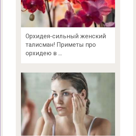
Орхидея-сильный женский
талисман! Приметы про
орхидею в …