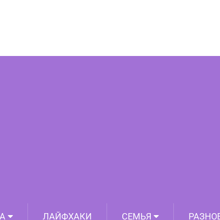
, что на них никто не смотрит, чудят
ё сильнее! 19 фото
А
ЛАЙФХАКИ
СЕМЬЯ
РАЗНО