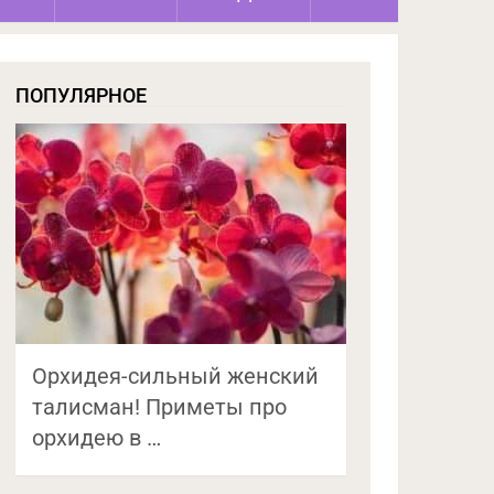
ПОПУЛЯРНОЕ
Орхидея-сильный женский
талисман! Приметы про
орхидею в …