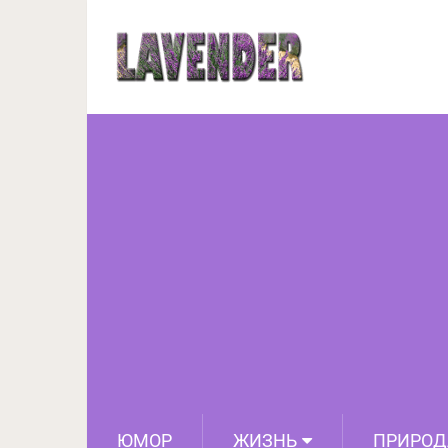
Коты, которые думают
ещ
ЮМОР
ЖИЗНЬ
ПРИРОД