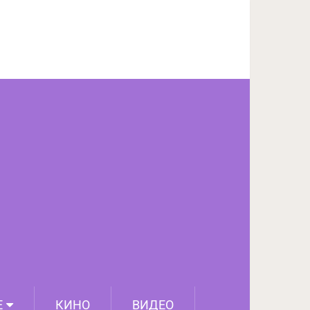
ПОДЕЛИТЬСЯ НА FACEBOOK
СЛЕДУЮЩИЙ ПОСТ
Е
КИНО
ВИДЕО