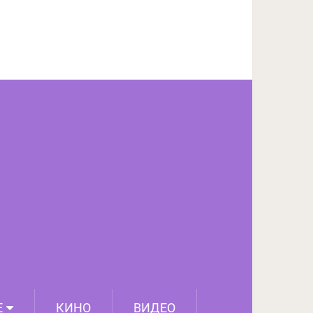
ПОДЕЛИТЬСЯ НА FACEBOOK
СЛЕДУЮЩИЙ ПОСТ
Е
КИНО
ВИДЕО