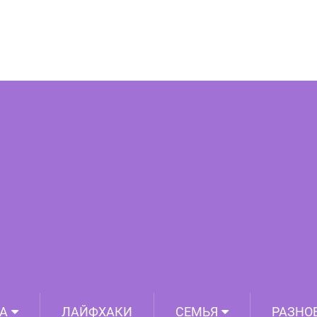
и знаменитостей прошлого века по
ими легендарными родственниками
А
ЛАЙФХАКИ
СЕМЬЯ
РАЗНО