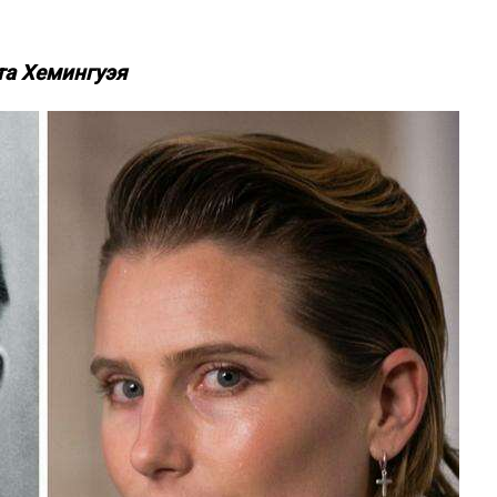
та Хемингуэя