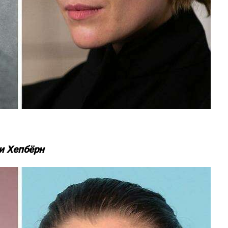
и Хепбёрн