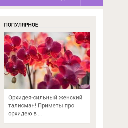
ПОПУЛЯРНОЕ
Орхидея-сильный женский
талисман! Приметы про
орхидею в …