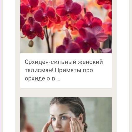
Орхидея-сильный женский
талисман! Приметы про
орхидею в …