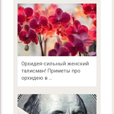
Орхидея-сильный женский
талисман! Приметы про
орхидею в …