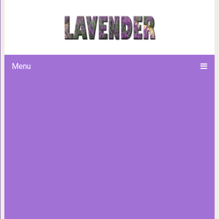
История нижней пуговицы пи
нельзя за
Menu