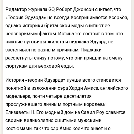
Редактор журнала GQ Роберт Джонсон считает, что
«Теория Эдуарда» не всегда воспринимается всерьёз,
однако историки британской моды считают её
неоспоримым фактом. Истина же состоит в том, что
нижние пуговицы жилета и пиджака Эдуард не
застегивал по разным причинам. Пиджаки
расстёгнуты снизу потому, что они пришли на смену
сюртукам для верховой езды.
История «теории Эдуарда» лучше всего становится
понятной в изложении сэра Харди Амиса, английского
модельера, почти четыре десятилетия
прослужившего личным портным королевы
Елизаветы II. Его модный дом на Савил Роу славится
своими великолепно сшитыми мужскими
костюмами, так что сэр Амис кое-что знает и о