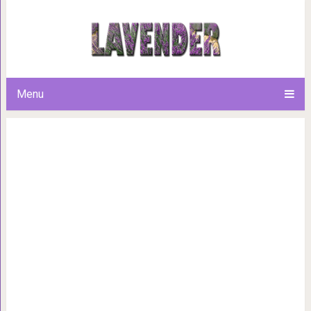
Сама себе кутюрье: Талантли
вещи в уль
Menu