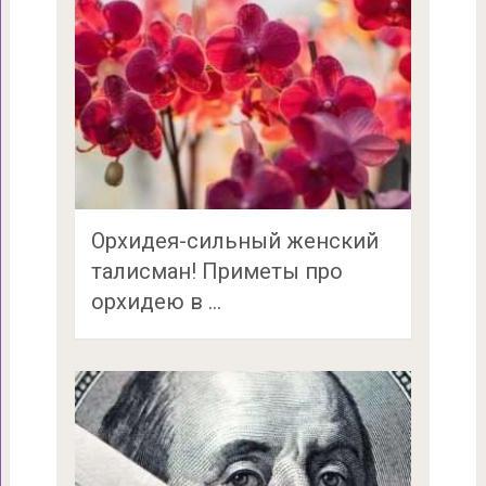
Орхидея-сильный женский
талисман! Приметы про
орхидею в …