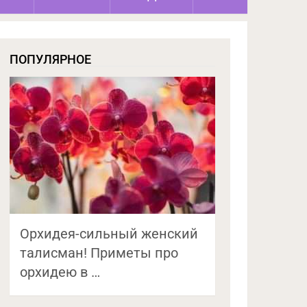
ПОПУЛЯРНОЕ
Орхидея-сильный женский
талисман! Приметы про
орхидею в …