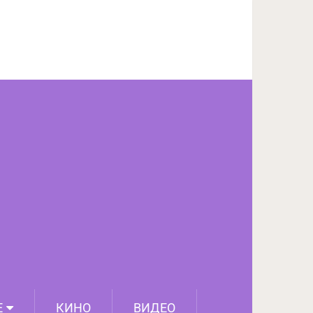
ПОДЕЛИТЬСЯ НА FACEBOOK
СЛЕДУЮЩИЙ ПОСТ
Е
КИНО
ВИДЕО