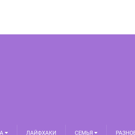
еожиданные факты о пирамидах
А
ЛАЙФХАКИ
СЕМЬЯ
РАЗНО