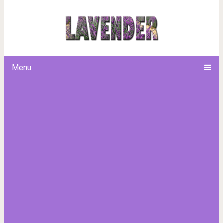
Художница запечатлела трога
ребенка, которые тре
Menu