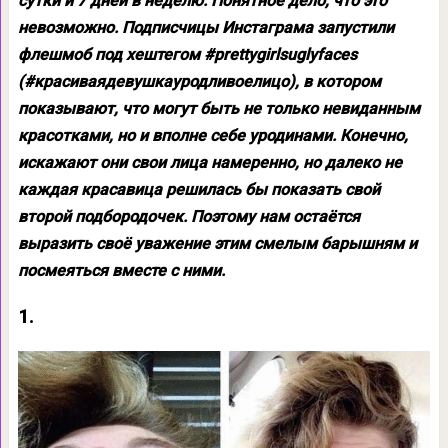
сутки и 7 дней в неделю. Понятное дело, что это
невозможно. Подписчицы Инстаграма запустили
флешмоб под хештегом #prettygirlsuglyfaces
(#красиваядевушкауродливоелицо), в котором
показывают, что могут быть не только невиданным
красотками, но и вполне себе уродинами. Конечно,
искажают они свои лица намеренно, но далеко не
каждая красавица решилась бы показать свой
второй подбородочек. Поэтому нам остаётся
выразить своё уважение этим смелым барышням и
посмеяться вместе с ними.
1.