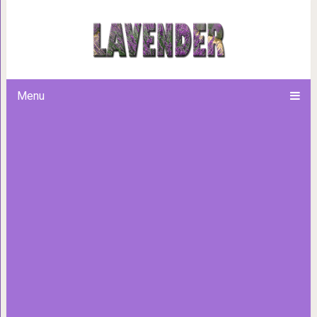
Девушки устроили флешмоб
выглядеть. Зрелище забавно
Menu