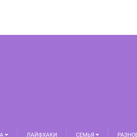
дня подряд. Пирожки просто чудо!
А
ЛАЙФХАКИ
СЕМЬЯ
РАЗНО