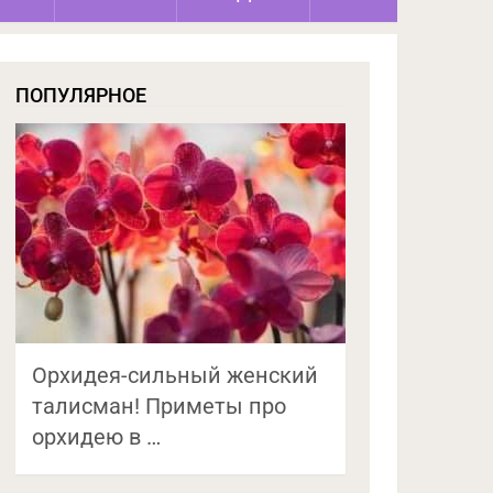
ПОПУЛЯРНОЕ
Орхидея-сильный женский
талисман! Приметы про
орхидею в …