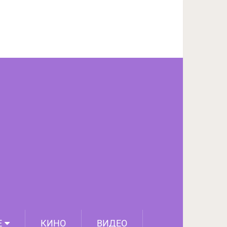
ПОДЕЛИТЬСЯ НА FACEBOOK
СЛЕДУЮЩИЙ ПОСТ
Е
КИНО
ВИДЕО