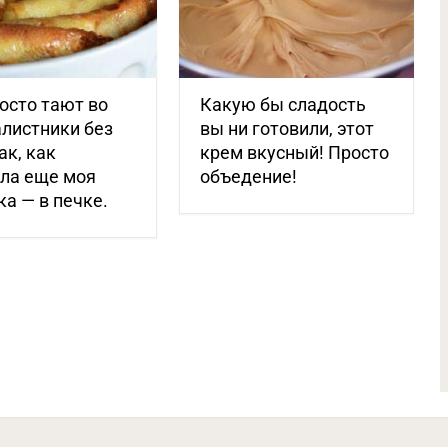
осто тают во
Какую бы сладость
алистники без
вы ни готовили, этот
ак, как
крем вкусный! Просто
ила еще моя
объедение!
а — в печке.