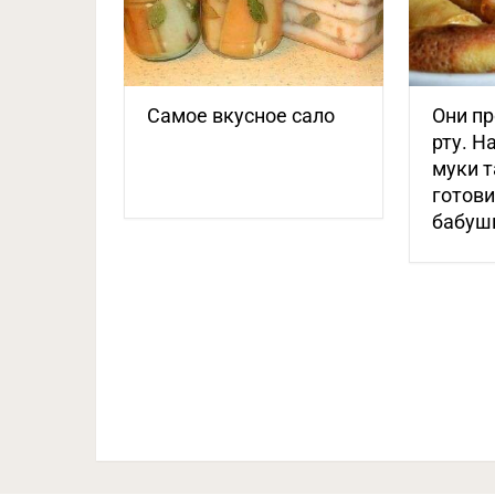
Самое вкусное сало
Они пр
рту. Н
муки т
готов
бабушк