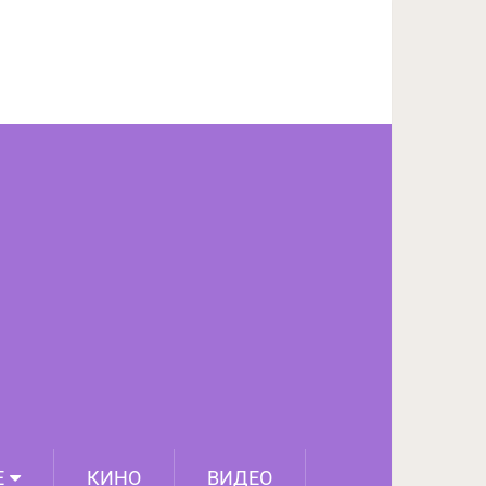
ПОДЕЛИТЬСЯ НА FACEBOOK
СЛЕДУЮЩИЙ ПОСТ
Е
КИНО
ВИДЕО