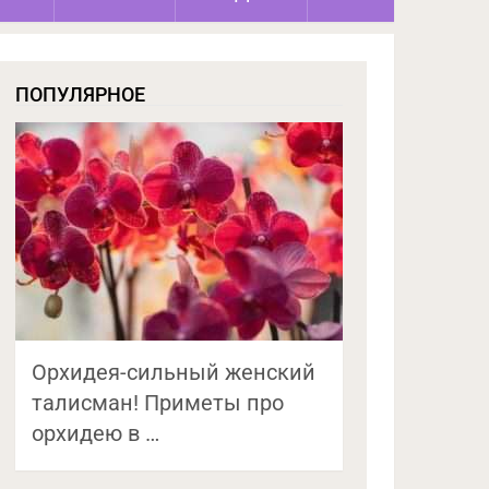
ПОПУЛЯРНОЕ
Орхидея-сильный женский
талисман! Приметы про
орхидею в …