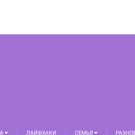
олняет китайский чеснок. Почему не
ать и как не ошибиться в выборе
А
ЛАЙФХАКИ
СЕМЬЯ
РАЗНО