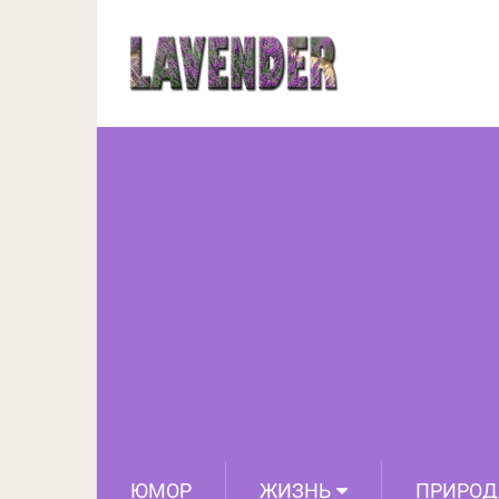
Полки магазинов зап
стоит его покуп
ЮМОР
ЖИЗНЬ
ПРИРОД