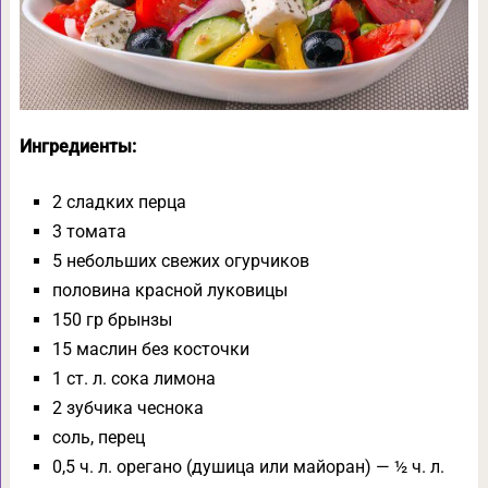
Ингредиенты:
2 сладких перца
3 томата
5 небольших свежих огурчиков
половина красной луковицы
150 гр брынзы
15 маслин без косточки
1 ст. л. сока лимона
2 зубчика чеснока
соль, перец
0,5 ч. л. орегано (душица или майоран) — ½ ч. л.