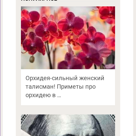
Орхидея-сильный женский
талисман! Приметы про
орхидею в …