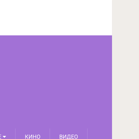
ПОДЕЛИТЬСЯ НА FACEBOOK
СЛЕДУЮЩИЙ ПОСТ
Е
КИНО
ВИДЕО