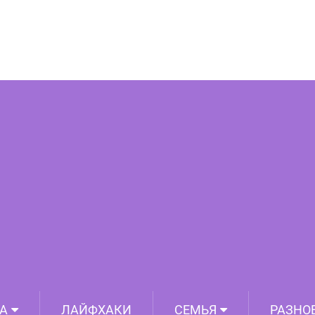
ная» аджика без варки!
А
ЛАЙФХАКИ
СЕМЬЯ
РАЗНО