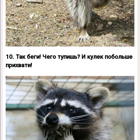
10. Так беги! Чего тупишь? И кулек побольше
прихвати!