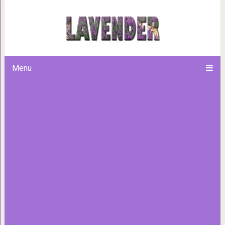
Фотоподборка про еното
качественн
Menu