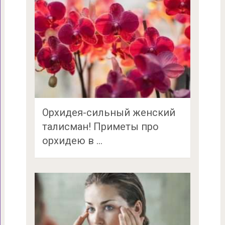
Орхидея-сильный женский
талисман! Приметы про
орхидею в …