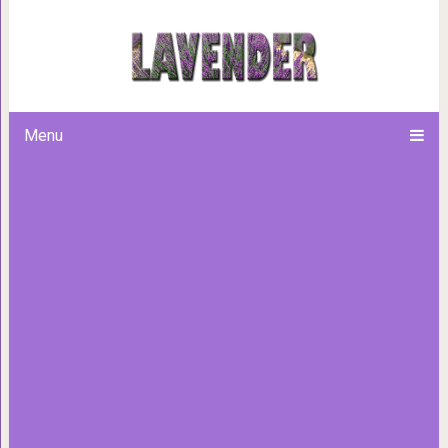
Фаршированная скумбри
празднич
Menu