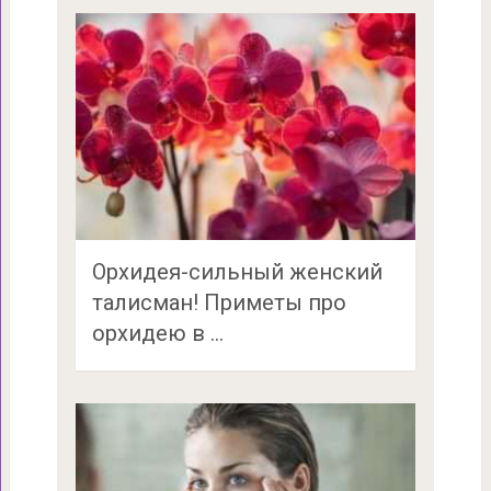
Орхидея-сильный женский
талисман! Приметы про
орхидею в …