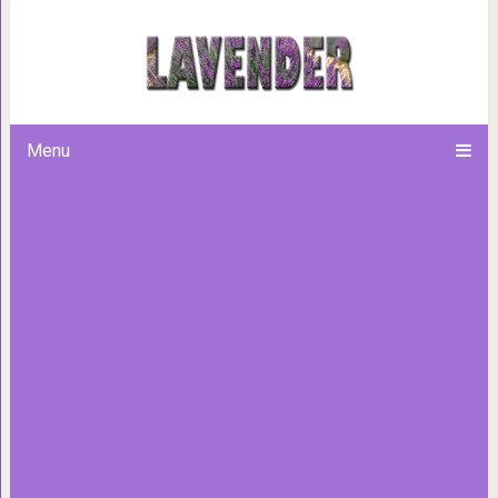
Эта собака хаски прославилас
Теперь она ст
Menu