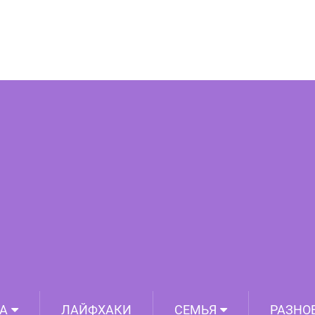
, лук и рукав — получаем обалденное
оторого все соседи изойдут слюной
А
ЛАЙФХАКИ
СЕМЬЯ
РАЗНО