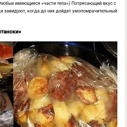
 любые имеющиеся «части тела») Потрясающий вкус с
ди завидуют, когда до них дойдет умопомрачительный
итански»