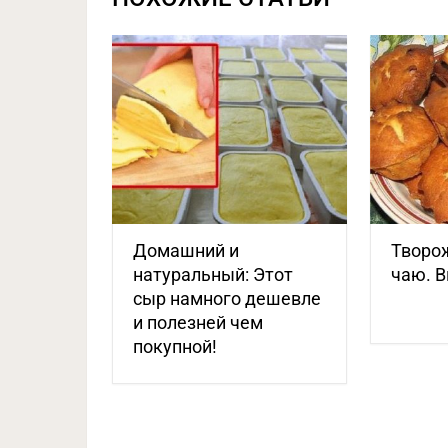
Домашний и
Творо
натуральный: Этот
чаю. В
сыр намного дешевле
и полезней чем
покупной!