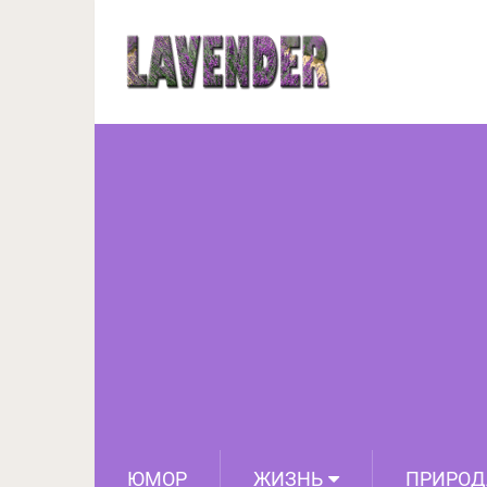
Берем картошку, мясо
блюдо, от запаха к
ЮМОР
ЖИЗНЬ
ПРИРОД