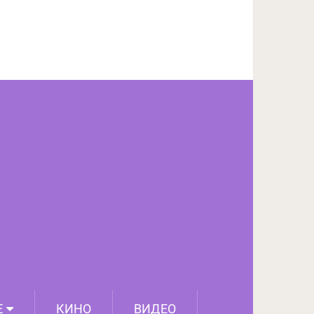
ПОДЕЛИТЬСЯ НА FACEBOOK
СЛЕДУЮЩИЙ ПОСТ
Е
КИНО
ВИДЕО