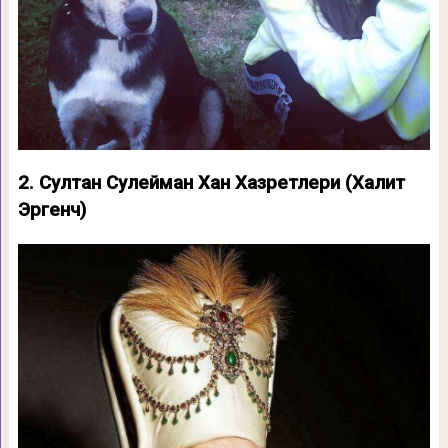
2. Султан Сулейман Хан Хазретлери (Халит
Эргенч)