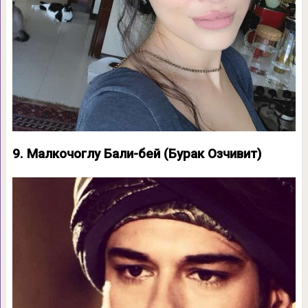
9. Малкочоглу Бали-бей (Бурак Озчивит)