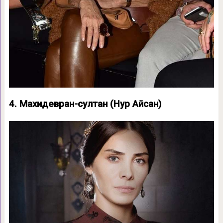
4. Махидевран-султан (Нур Айсан)