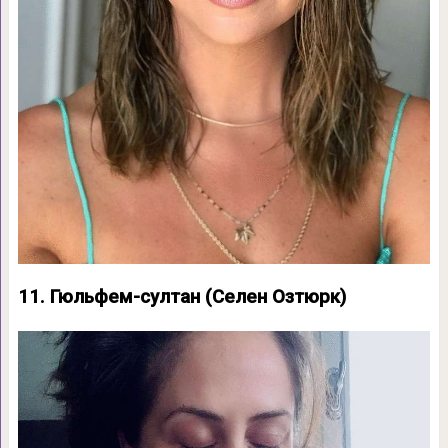
11. Гюльфем-султан (Селен Озтюрк)