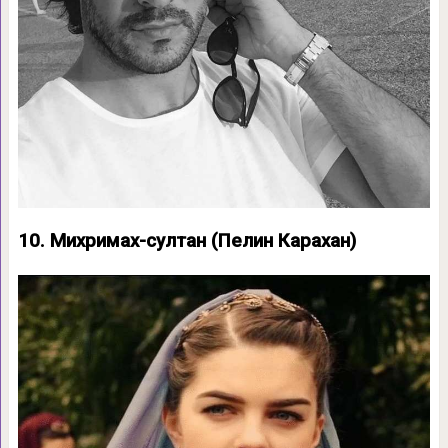
10. Михримах-султан (Пелин Карахан)