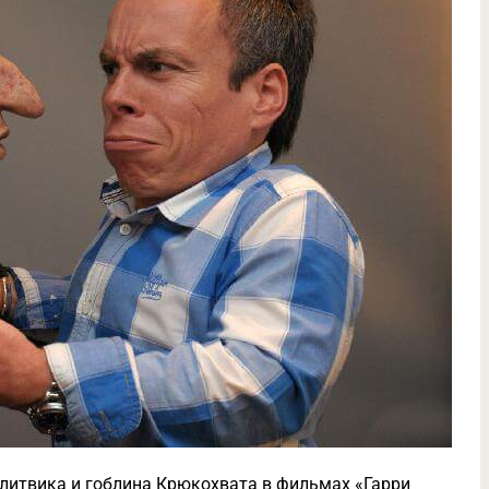
литвика и гоблина Крюкохвата в фильмах «Гарри