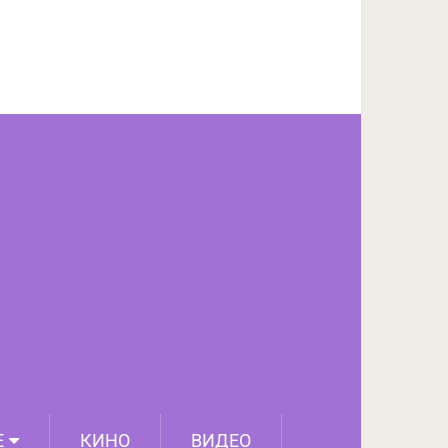
ПОДЕЛИТЬСЯ НА FACEBOOK
СЛЕДУЮЩИЙ ПОСТ
Е
КИНО
ВИДЕО