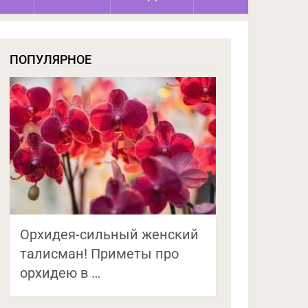
ПОПУЛЯРНОЕ
Орхидея-сильный женский
талисман! Приметы про
орхидею в …