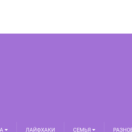
лливудских актеров с необычной
внешностью
А
ЛАЙФХАКИ
СЕМЬЯ
РАЗНО