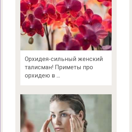
Орхидея-сильный женский
талисман! Приметы про
орхидею в …