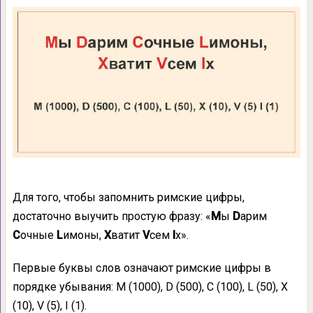
Для того, чтобы запомнить римские цифры,
достаточно выучить простую фразу: «
М
ы
D
арим
С
очные
L
имоны,
Х
ватит
V
сем
I
х».
Первые буквы слов означают римские цифры в
порядке убывания: M (1000), D (500), C (100), L (50), X
(10), V (5), I (1).