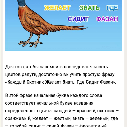
Для того, чтобы запомнить последовательность
цветов радуги, достаточно выучить простую фразу:
«
К
аждый
О
хотник
Ж
елает
З
нать,
Г
де
С
идит
Ф
азан».
В этой фразе начальная буква каждого слова
соответствует начальной букве названия
определённого цвета: каждый — красный, охотник —
оранжевый, желает — жёлтый, знать — зелёный, где
— голубой, сидит — синий, фазан — фиолетовый.