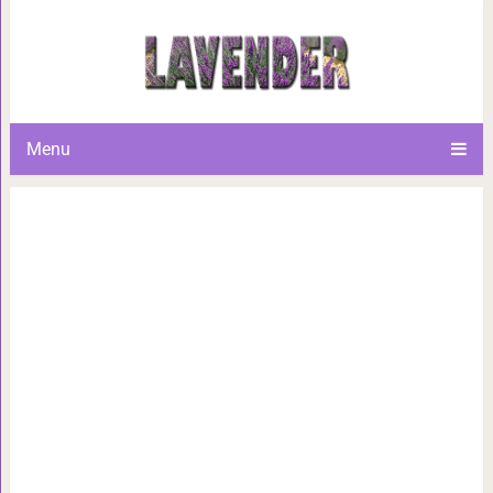
Этот простой трюк позволит в
стирально
Menu