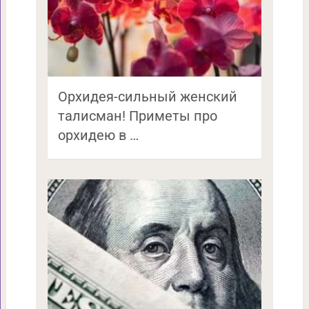
Орхидея-сильный женский
талисман! Приметы про
орхидею в …