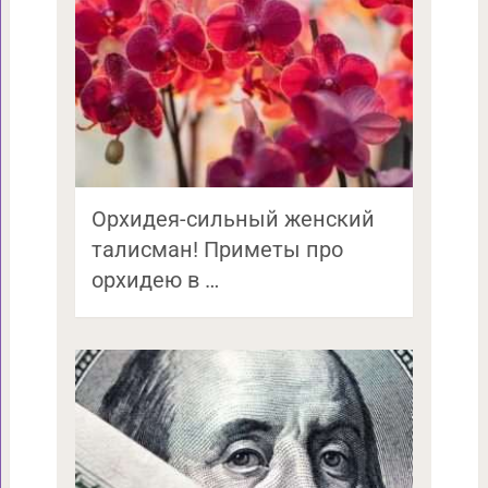
Орхидея-сильный женский
талисман! Приметы про
орхидею в …