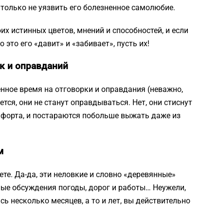
 только не уязвить его болезненное самолюбие.
х истинных цветов, мнений и способностей, и если
то это его «давит» и «забивает», пусть их!
к и оправданий
нное время на отговорки и оправдания (неважно,
ается, они не станут оправдываться. Нет, они стиснут
омфорта, и постараются побольше выжать даже из
м
ете. Да-да, эти неловкие и словно «деревянные»
чные обсуждения погоды, дорог и работы… Неужели,
ь несколько месяцев, а то и лет, вы действительно