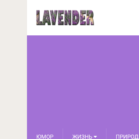
8 признаков т
ЮМОР
ЖИЗНЬ
ПРИРОД