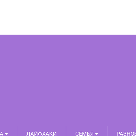
ого, что вы — сильная личность
А
ЛАЙФХАКИ
СЕМЬЯ
РАЗНО