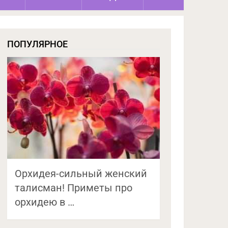
ПОПУЛЯРНОЕ
Орхидея-сильный женский
талисман! Приметы про
орхидею в …