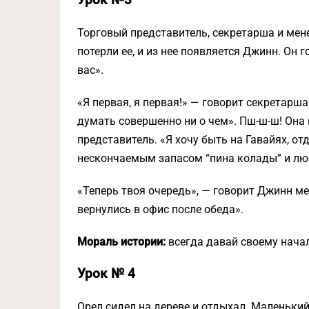
Урок №3
Торговый представитель, секретарша и мен
потерли ее, и из нее появляется Джинн. Он
вас».
«Я первая, я первая!» — говорит секретарша.
думать совершенно ни о чем». Пш-ш-ш! Она и
представитель. «Я хочу быть на Гавайях, от
нескончаемым запасом “пина колады” и люб
«Теперь твоя очередь», — говорит Джинн ме
вернулись в офис после обеда».
Мораль истории:
всегда давай своему нача
Урок № 4
Орел сидел на дереве и отдыхал. Маленький