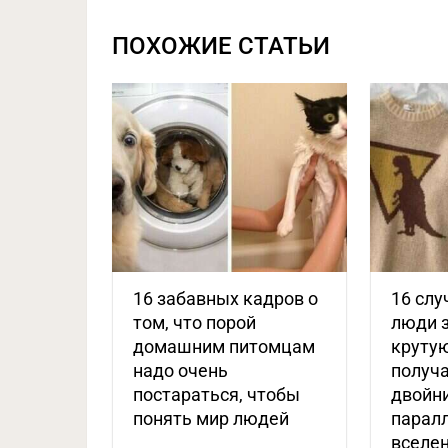
ПОХОЖИЕ СТАТЬИ
16 забавных кадров о
16 слу
том, что порой
люди 
домашним питомцам
крутую
надо очень
получа
постараться, чтобы
двойни
понять мир людей
парал
вселе