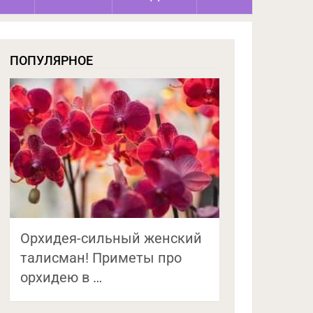
ПОПУЛЯРНОЕ
Орхидея-сильный женский
талисман! Приметы про
орхидею в …