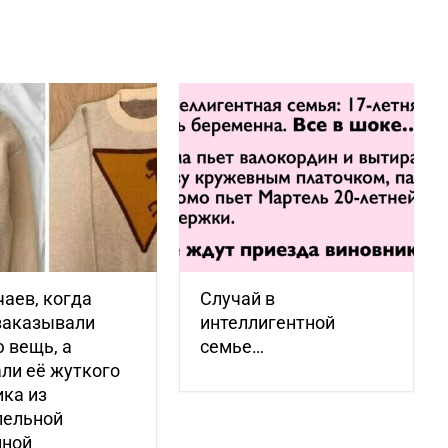
чаев, когда
Случай в
заказывали
интеллигентной
 вещь, а
семье…
ли её жуткого
ка из
лельной
нной