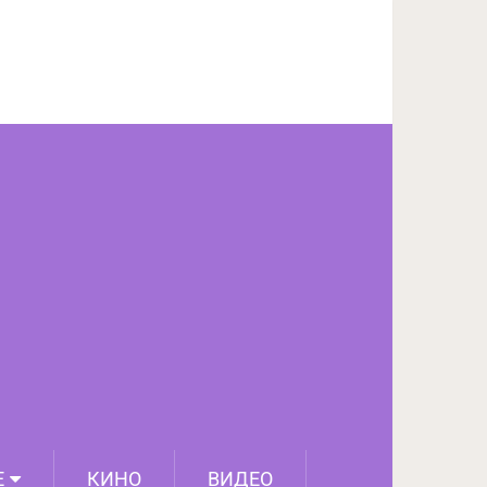
ПОДЕЛИТЬСЯ НА FACEBOOK
СЛЕДУЮЩИЙ ПОСТ
Е
КИНО
ВИДЕО