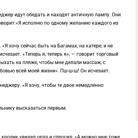
еджер идут обедать и находят античную лампу. Они
 говорит:«Я исполню по одному желанию каждого из
 «Я хочу сейчас быть на Багамах, на катере, и не
счезает. «Теперь я, теперь я», — говорит торговый
дыхать на пляже, чтобы мне дeлaли мaccaж, с
овью всей моей жизни». Пш-ш-ш! Он исчезает.
неджеру. «Я хочу, чтобы те двое немедленно
льнику высказаться первым.
 кролик увидел орла и спросил: «А можно мне тоже