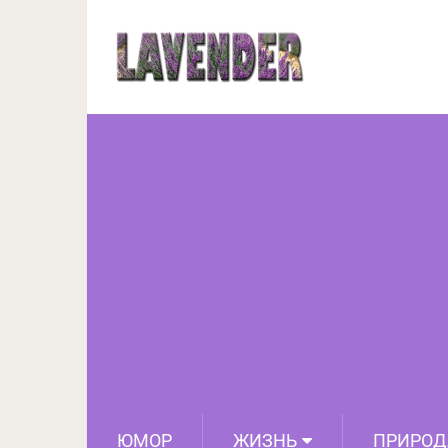
6 потрясающих урок
ЮМОР
ЖИЗНЬ
ПРИРОД