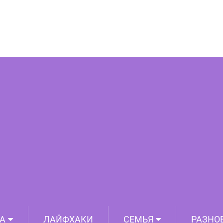
ов по менеджменту, которые должен
знать каждый
А
ЛАЙФХАКИ
СЕМЬЯ
РАЗНО