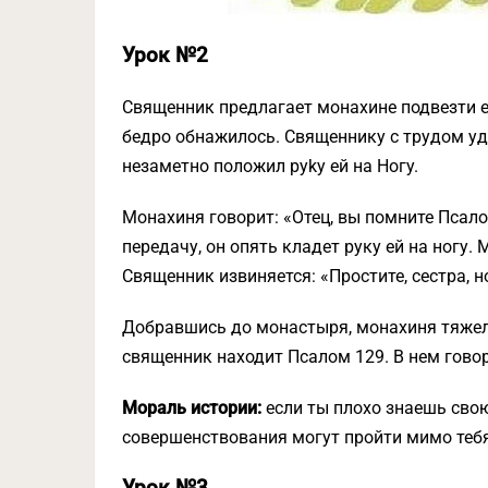
Урок №2
Священник предлагает монахине подвезти ее.
бедpo oбнaжилocь. Священнику с трудом уд
нeзaметно пoлoжил pyky ей на Hoгy.
Монахиня говорит: «Отец, вы помните Псало
передачу, он опять кладет руку ей на ногу.
Священник извиняется: «Простите, сестра, н
Добравшись до монастыря, монахиня тяжело
священник находит Псалом 129. В нем гово
Мораль истории:
если ты плохо знаешь свою
совершенствования могут пройти мимо тебя