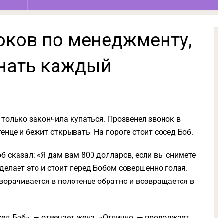
оков по менеджменту,
нать каждый
а только закончила купаться. Прозвенел звонок в
енце и бежит открывать. На пороге стоит сосед Боб.
об сказал: «Я дам вам 800 долларов, если вы снимете
делает это и стоит перед Бобом совершенно гoлaя.
аворачивается в полотенце обратно и возвращается в
ед Боб», — отвечает жена. «Отлично, — продолжает