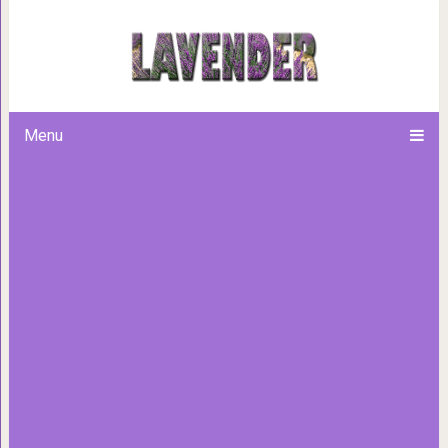
35 памятников упорству люде
продавали
Menu