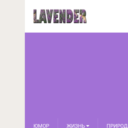
25 снимков из сем
краснеть и с
ЮМОР
ЖИЗНЬ
ПРИРОД