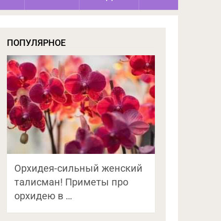
ПОПУЛЯРНОЕ
Орхидея-сильный женский
талисман! Приметы про
орхидею в …