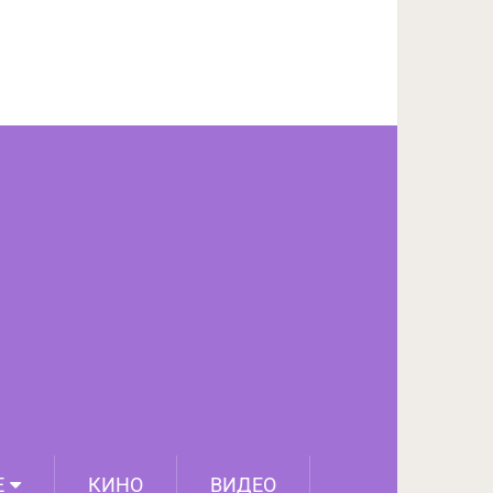
ПОДЕЛИТЬСЯ НА FACEBOOK
СЛЕДУЮЩИЙ ПОСТ
Е
КИНО
ВИДЕО