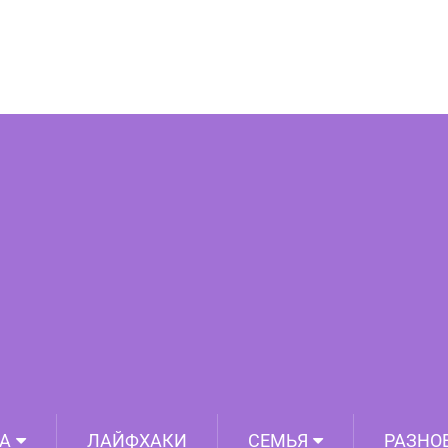
ейных архивов, которые заставляют
меяться, смеяться и краснеть
А
ЛАЙФХАКИ
СЕМЬЯ
РАЗНО