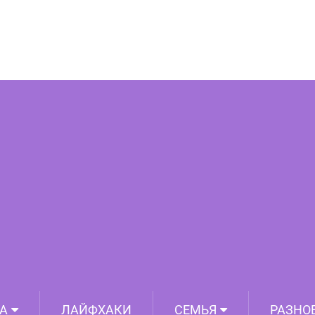
тографий, которые доказывают, что
ет производить впечатление
А
ЛАЙФХАКИ
СЕМЬЯ
РАЗНО