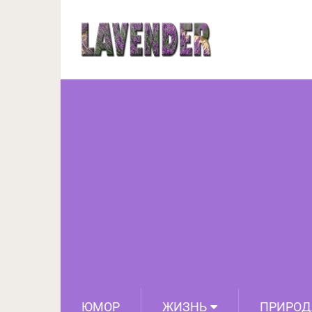
17 удивительных фо
природа уме
ЮМОР
ЖИЗНЬ
ПРИРОД