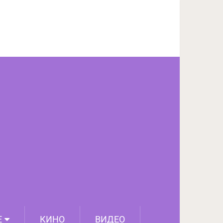
ПОДЕЛИТЬСЯ НА FACEBOOK
СЛЕДУЮЩИЙ ПОСТ
Е
КИНО
ВИДЕО