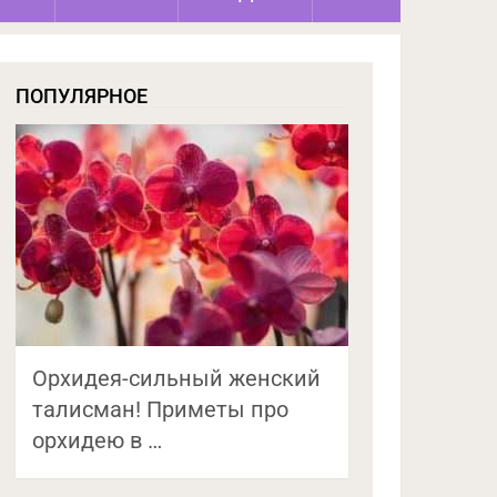
ПОПУЛЯРНОЕ
Орхидея-сильный женский
талисман! Приметы про
орхидею в …