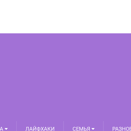
орые покажут привычные предметы,
я с необычной стороны — изнутри
А
ЛАЙФХАКИ
СЕМЬЯ
РАЗНО