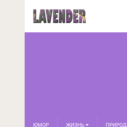
17 фотографий, кот
зверей и растени
ЮМОР
ЖИЗНЬ
ПРИРОД