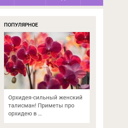
ПОПУЛЯРНОЕ
Орхидея-сильный женский
талисман! Приметы про
орхидею в …