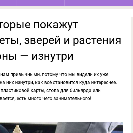
оторые покажут
ты, зверей и растения
оны — изнутри
 нам привычными, потому что мы видели их уже
на них изнутри, как всё становится куда интереснее.
 пластиковой карты, стола для бильярда или
вается, есть много чего занимательного!