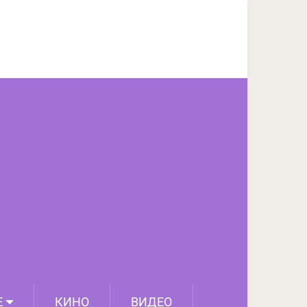
ПОДЕЛИТЬСЯ НА FACEBOOK
СЛЕДУЮЩИЙ ПОСТ
Е
КИНО
ВИДЕО