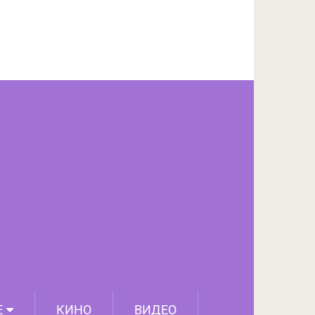
ПОДЕЛИТЬСЯ НА FACEBOOK
СЛЕДУЮЩИЙ ПОСТ
Е
КИНО
ВИДЕО