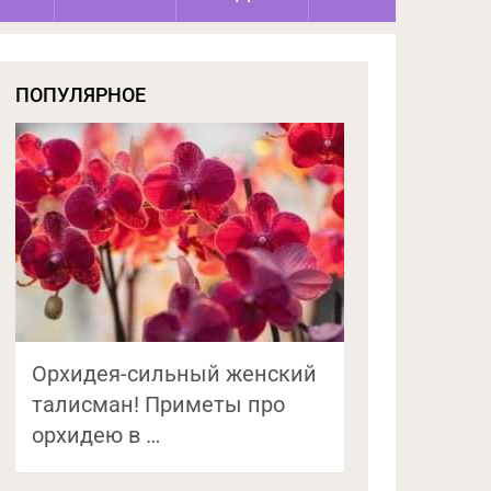
ПОПУЛЯРНОЕ
Орхидея-сильный женский
талисман! Приметы про
орхидею в …