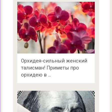
Орхидея-сильный женский
талисман! Приметы про
орхидею в …