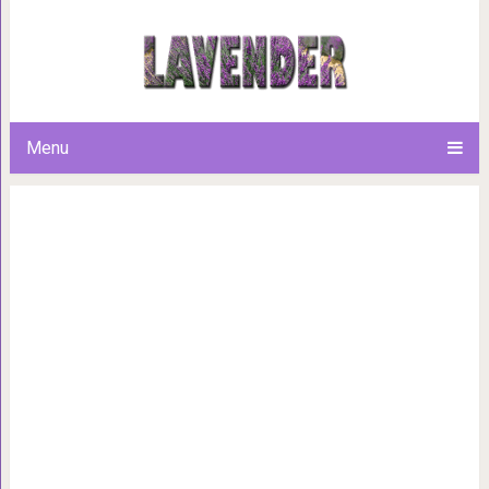
17 фотографий непосредст
стесняются выглядеть дурач
Menu